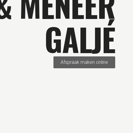
& MENEER
GALJÉ
Afspraak maken online