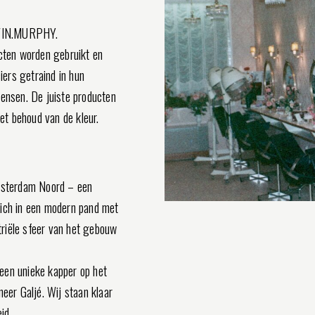
KEVIN.MURPHY.
ten worden gebruikt en
ers getraind in hun
wensen. De juiste producten
et behoud van de kleur.
Amsterdam Noord – een
 zich in een modern pand met
riële sfeer van het gebouw
een unieke kapper op het
er Galjé. Wij staan klaar
id.