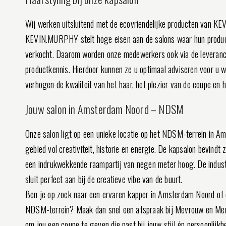
Wij werken uitsluitend met de ecovriendelijke producten van 
KEVIN.MURPHY stelt hoge eisen aan de salons waar hun produc
verkocht. Daarom worden onze medewerkers ook via de leveranci
productkennis. Hierdoor kunnen ze u optimaal adviseren voor u 
verhogen de kwaliteit van het haar, het plezier van de coupe en h
Jouw salon in Amsterdam Noord – NDSM
Onze salon ligt op een unieke locatie op het NDSM-terrein in 
gebied vol creativiteit, historie en energie. De kapsalon bevindt
een indrukwekkende raampartij van negen meter hoog. De indust
sluit perfect aan bij de creatieve vibe van de buurt.
Ben je op zoek naar een ervaren kapper in Amsterdam Noord of 
NDSM-terrein? Maak dan snel een afspraak bij Mevrouw en Mene
om jou een coupe te geven die past bij jouw stijl én persoonlijkhe